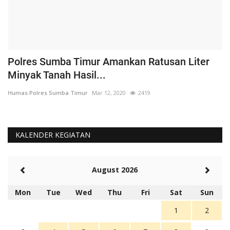
Polres Sumba Timur Amankan Ratusan Liter
K
Minyak Tanah Hasil...
'
Humas Polres Sumba Timur
Mar 12, 2020
2419
Hu
KALENDER KEGIATAN
August 2026
Mon
Tue
Wed
Thu
Fri
Sat
Sun
1
2