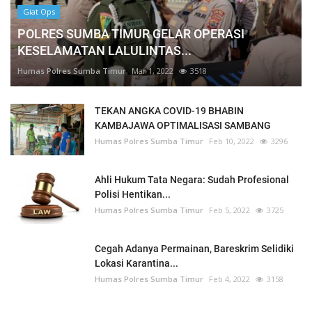
Giat Ops
POLRES SUMBA TIMUR GELAR OPERASI
KESELAMATAN LALULINTAS...
Humas Polres Sumba Timur
Mar 1, 2022
3518
TEKAN ANGKA COVID-19 BHABIN
KAMBAJAWA OPTIMALISASI SAMBANG
Humas Polres Sumba Timur
Feb 10, 2022
3296
Ahli Hukum Tata Negara: Sudah Profesional
Polisi Hentikan...
Humas Polres Sumba Timur
Feb 5, 2022
3725
Cegah Adanya Permainan, Bareskrim Selidiki
Lokasi Karantina...
Humas Polres Sumba Timur
Feb 4, 2022
3158