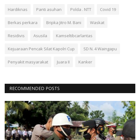
Hardiknas
Panti asuhan
Polda . NTT
Covid 19
Berkas perkara
Bripka Jitro M. Bani
Waskat
Residivis
Asusila
Kamseltibcarlantas
Kejuaraan Pencak Silat Kapolri Cup
SD N. 4 Waingapu
Penyakit masyarakat
Juara II
Kanker
RECOMMENDED POSTS