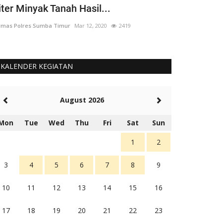
iter Minyak Tanah Hasil...
yang 'Berput
mas Polres Sumba Timur
Mar 12, 2020
2419
Humas Polres Su
KALENDER KEGIATAN
August 2026
Mon
Tue
Wed
Thu
Fri
Sat
Sun
1
2
3
4
5
6
7
8
9
10
11
12
13
14
15
16
17
18
19
20
21
22
23