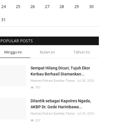
24
25
26
27
28
29
30
31
POPULAR POSTS
Minggu ini
Bulan ini
Tahun ini
Sempat Hilang Dicuri, Tujuh Ekor
Kerbau Berhasil Diamankan...
Humas Polres Sumba Timur
Jul 28, 2026
795
Dilantik sebagai Kapolres Ngada,
AKBP Dr. Gede Harimbawa...
Humas Polres Sumba Timur
Jul 29, 2026
357