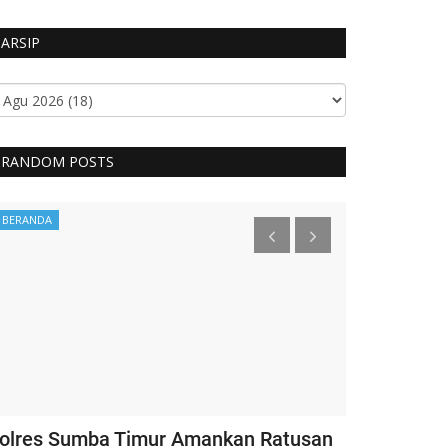
ARSIP
RANDOM POSTS
BERANDA
Headlines
olres Sumba Timur Amankan Ratusan
Kapolri Ber