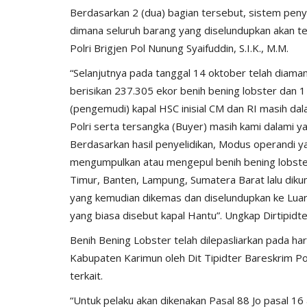
ay...
Ketahanan Pangan Melalui...
Berdasarkan 2 (dua) bagian tersebut, sistem peny
dimana seluruh barang yang diselundupkan akan terk
, 2025
527
Humas Polres Sumba Timur
Jan 16, 2025
793
Polri Brigjen Pol Nunung Syaifuddin, S.I.K., M.M.
“Selanjutnya pada tanggal 14 oktober telah diama
berisikan 237.305 ekor benih bening lobster dan 1
(pengemudi) kapal HSC inisial CM dan RI masih dal
Polri serta tersangka (Buyer) masih kami dalami y
Berdasarkan hasil penyelidikan, Modus operandi y
mengumpulkan atau mengepul benih bening lobster b
Timur, Banten, Lampung, Sumatera Barat lalu dikump
yang kemudian dikemas dan diselundupkan ke Lua
yang biasa disebut kapal Hantu”. Ungkap Dirtipidter
Benih Bening Lobster telah dilepasliarkan pada ha
Kabupaten Karimun oleh Dit Tipidter Bareskrim Pol
terkait.
“Untuk pelaku akan dikenakan Pasal 88 Jo pasal 16