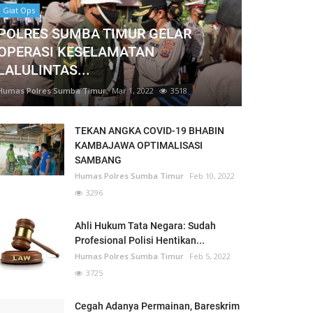
Giat Ops
POLRES SUMBA TIMUR GELAR
OPERASI KESELAMATAN
LALULINTAS...
Humas Polres Sumba Timur
Mar 1, 2022
3518
TEKAN ANGKA COVID-19 BHABIN
KAMBAJAWA OPTIMALISASI
SAMBANG
Humas Polres Sumba Timur
Feb 10, 2022
3296
Ahli Hukum Tata Negara: Sudah
Profesional Polisi Hentikan...
Humas Polres Sumba Timur
Feb 5, 2022
3725
Cegah Adanya Permainan, Bareskrim