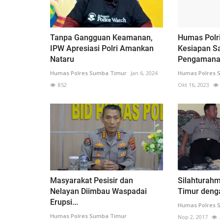
Tanpa Gangguan Keamanan,
Humas Polr
IPW Apresiasi Polri Amankan
Kesiapan S
Nataru
Pengamanan
Humas Polres Sumba Timur
Jan 6, 2024
Humas Polres 
852
Okt 16, 2023
Masyarakat Pesisir dan
Silahturah
Nelayan Diimbau Waspadai
Timur deng
Erupsi...
Humas Polres 
Humas Polres Sumba Timur
Nop 2, 2017