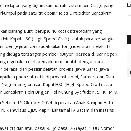
Sumba Timur Beri Arahan...
L
elundupan yang digunakan adalah sistem Join Cargo yang
umpul pada satu titik poin.” Jelas Dirtipidter Bareskrim
Humas Polres Sumba Timur
Agu 23, 2016
2028
Hu
nkan barang Bukti berupa, 46 kotak streofoam yang
 Unit Kapal HSC (High Speed Craft). Untuk para tersangka
am pengejaran dan sudah dikantongi identitas melalui IT
ang diduga tersangka pembeli (Buyer) berada di luar negeri.
ang digunakan oleh penyelundup adalah dengan cara
erasal dari pesisir selatan provinsi Jawa Barat, Jawa
ulkan pada satu titik di provinsi Jambi, Sumsel, dan Riau
r Negri menggunakan Kapal HSC (High Speed Craft) atau
 Bareskrim Polri Brigjen Pol Nunung Syaifuddin, S.I.K., M.M.
ri Selasa, 15 Oktober 2024 di perairan Anak Kanipan Batu,
ri, Kanwilsus DJBC Kepri, Lantamal IV Batam dan instansi
 ayat (1) dan atau pasal 92 Jo pasal 26 (ayat) 1 UU Nomor