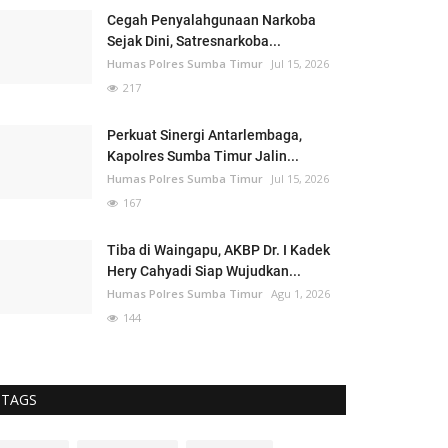
Cegah Penyalahgunaan Narkoba
Sejak Dini, Satresnarkoba...
Humas Polres Sumba Timur
Jul 15, 2026
217
Perkuat Sinergi Antarlembaga,
Kapolres Sumba Timur Jalin...
Humas Polres Sumba Timur
Jul 15, 2026
167
Tiba di Waingapu, AKBP Dr. I Kadek
Hery Cahyadi Siap Wujudkan...
Humas Polres Sumba Timur
Agu 1, 2026
144
TAGS