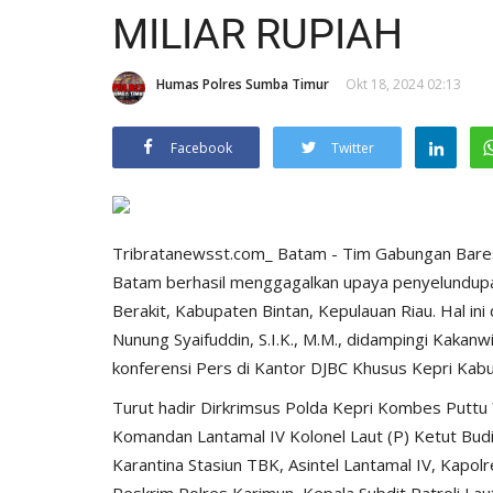
MILIAR RUPIAH
Humas Polres Sumba Timur
Okt 18, 2024 02:13
Facebook
Twitter
Tribratanewsst.com_ Batam - Tim Gabungan Baresk
Batam berhasil menggagalkan upaya penyelundupan 
Berakit, Kabupaten Bintan, Kepulauan Riau. Hal ini 
Nunung Syaifuddin, S.I.K., M.M., didampingi Kakan
konferensi Pers di Kantor DJBC Khusus Kepri Kab
Turut hadir Dirkrimsus Polda Kepri Kombes Puttu Yu
Komandan Lantamal IV Kolonel Laut (P) Ketut Budia
Karantina Stasiun TBK, Asintel Lantamal IV, Kapol
Reskrim Polres Karimun, Kepala Subdit Patroli La