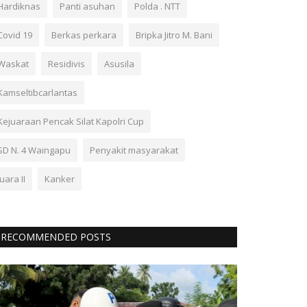
Hardiknas
Panti asuhan
Polda . NTT
Covid 19
Berkas perkara
Bripka Jitro M. Bani
Waskat
Residivis
Asusila
Kamseltibcarlantas
Kejuaraan Pencak Silat Kapolri Cup
SD N. 4 Waingapu
Penyakit masyarakat
Juara II
Kanker
RECOMMENDED POSTS