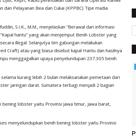
n dan Pelayanan Bea dan Cukai (KPPBC) Tipe madia
fuddin, S.I.K., M.M., menjelaskan “Berawal dari informasi
a “Kapal hantu” yang akan menjemput Benih Lobster yang
 secara illegal. Selanjutya tim gabungan melakukan
 Craft) atau yang biasa disebut kapal Hantu dan hasilnya
mpu menggagalkan upaya penyelundupan 237.305 benih
Polisi Kita
i selama kurang lebih 2 bulan melaksanakan pemetaan dari
obster jaringan darat. Sumatera terbagi menjadi 2 bagian
 bening lobster yaitu Provinsi Jawa timur, Jawa barat,
akses menyelundupkan benih bening lobster yaitu Provinsi
ung
Jelang Hut Polwan Ke 68, Kapolres
P