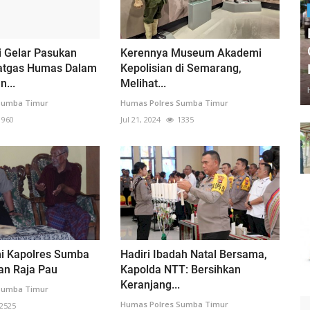
i Gelar Pasukan
Kerennya Museum Akademi
atgas Humas Dalam
Kepolisian di Semarang,
...
Melihat...
Sumba Timur
Humas Polres Sumba Timur
960
Jul 21, 2024
1335
mi Kapolres Sumba
Hadiri Ibadah Natal Bersama,
an Raja Pau
Kapolda NTT: Bersihkan
Keranjang...
Sumba Timur
Humas Polres Sumba Timur
2525