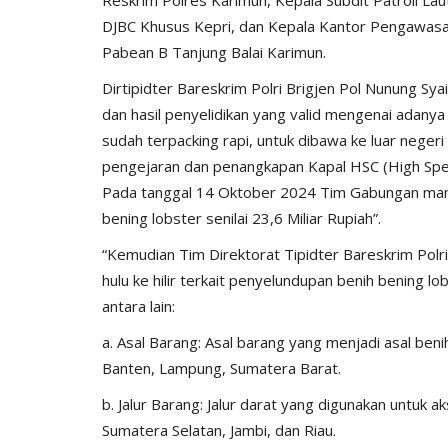
DJBC Khusus Kepri, dan Kepala Kantor Pengawasa
Pabean B Tanjung Balai Karimun.
Dirtipidter Bareskrim Polri Brigjen Pol Nunung Syai
dan hasil penyelidikan yang valid mengenai adany
sudah terpacking rapi, untuk dibawa ke luar negeri
pengejaran dan penangkapan Kapal HSC (High Speed
Pada tanggal 14 Oktober 2024 Tim Gabungan ma
bening lobster senilai 23,6 Miliar Rupiah”.
BERANDA
“Kemudian Tim Direktorat Tipidter Bareskrim Polr
hulu ke hilir terkait penyelundupan benih bening l
antara lain:
a. Asal Barang: Asal barang yang menjadi asal benih
Banten, Lampung, Sumatera Barat.
b. Jalur Barang: Jalur darat yang digunakan untuk 
Sumatera Selatan, Jambi, dan Riau.
bu Personel
Polres Sumba Timur Terus Duk