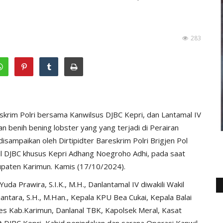
283
rim Polri bersama Kanwilsus DJBC Kepri, dan Lantamal IV
benih bening lobster yang yang terjadi di Perairan
disampaikan oleh Dirtipidter Bareskrim Polri Brigjen Pol
wil DJBC khusus Kepri Adhang Noegroho Adhi, pada saat
upaten Karimun. Kamis (17/10/2024).
da Prawira, S.I.K., M.H., Danlantamal IV diwakili Wakil
ntara, S.H., M.Han., Kepala KPU Bea Cukai, Kepala Balai
res Kab.Karimun, Danlanal TBK, Kapolsek Meral, Kasat
ut DJBC Kepri, Kabid penindakan dan sarana Operasi Kanwil