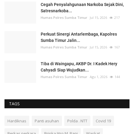
Cegah Penyalahgunaan Narkoba Sejak Dini,
Satresnarkoba...
Humas Polres Sumba Timur
Jul 15, 2026
217
Perkuat Sinergi Antarlembaga, Kapolres
Sumba Timur Jalin...
Humas Polres Sumba Timur
Jul 15, 2026
167
Tiba di Waingapu, AKBP Dr. I Kadek Hery
Cahyadi Siap Wujudkan...
Humas Polres Sumba Timur
Agu 1, 2026
144
TAGS
Hardiknas
Panti asuhan
Polda . NTT
Covid 19
Berkas perkara
Bripka Jitro M. Bani
Waskat