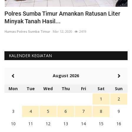
Polres Sumba Timur Amankan Ratusan Liter
K
Minyak Tanah Hasil...
'
Humas Polres Sumba Timur
Mar 12, 2020
2419
Hu
KALENDER KEGIATAN
August 2026
Mon
Tue
Wed
Thu
Fri
Sat
Sun
1
2
3
4
5
6
7
8
9
10
11
12
13
14
15
16