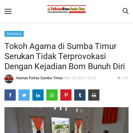
BERANDA
Beranda
Tokoh Agama di Sumba Timur
Terms & Conditions
Serukan Tidak Terprovokasi
Reskrim
Dengan Kejadian Bom Bunuh Diri
Binkam
Humas Polres Sumba Timur
Mar 29, 2021 06:00
291
Giat Ops
Polisi Kita
Mitra Polisi
Lantas
Jurnal Kamtibmas