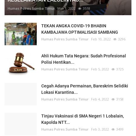
Humas Polres Sumba Timur
Mar 1, 2022
3518
TEKAN ANGKA COVID-19 BHABIN
KAMBAJAWA OPTIMALISASI SAMBANG
Humas Polres Sumba Timur
Feb 10, 2022
3296
Ahli Hukum Tata Negara: Sudah Profesional
Polisi Hentikan...
Humas Polres Sumba Timur
Feb 5, 2022
3725
Cegah Adanya Permainan, Bareskrim Selidiki
Lokasi Karantina...
Humas Polres Sumba Timur
Feb 4, 2022
3158
Tinjau Vaksinasi di SMA Negeri 1 Lobalain,
Kapolda NTT...
Humas Polres Sumba Timur
Feb 3, 2022
3499