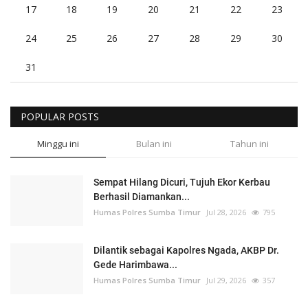
17
18
19
20
21
22
23
24
25
26
27
28
29
30
31
POPULAR POSTS
Minggu ini
Bulan ini
Tahun ini
Sempat Hilang Dicuri, Tujuh Ekor Kerbau
Berhasil Diamankan...
Humas Polres Sumba Timur
Jul 28, 2026
795
Dilantik sebagai Kapolres Ngada, AKBP Dr.
Gede Harimbawa...
Humas Polres Sumba Timur
Jul 29, 2026
357