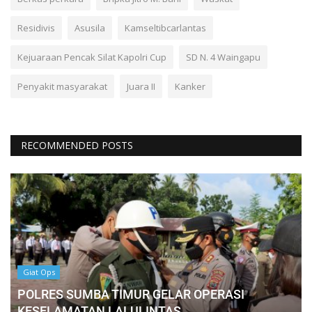
Residivis
Asusila
Kamseltibcarlantas
Kejuaraan Pencak Silat Kapolri Cup
SD N. 4 Waingapu
Penyakit masyarakat
Juara II
Kanker
RECOMMENDED POSTS
Giat Ops
POLRES SUMBA TIMUR GELAR OPERASI
KESELAMATAN LALULINTAS...