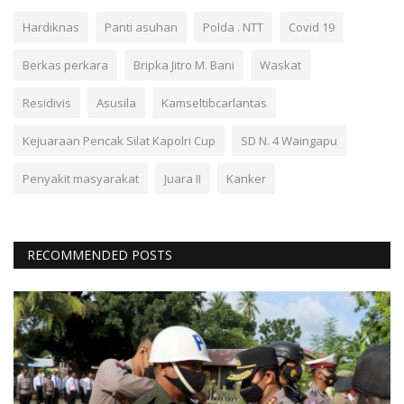
Hardiknas
Panti asuhan
Polda . NTT
Covid 19
Berkas perkara
Bripka Jitro M. Bani
Waskat
Residivis
Asusila
Kamseltibcarlantas
Kejuaraan Pencak Silat Kapolri Cup
SD N. 4 Waingapu
Penyakit masyarakat
Juara II
Kanker
RECOMMENDED POSTS