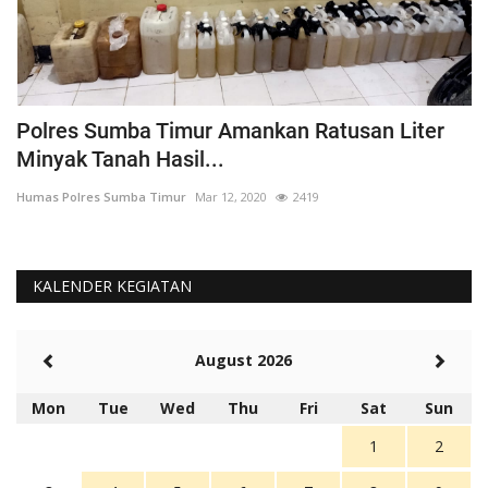
Polres Sumba Timur Amankan Ratusan Liter
K
Minyak Tanah Hasil...
'
Humas Polres Sumba Timur
Mar 12, 2020
2419
Hu
KALENDER KEGIATAN
August 2026
Mon
Tue
Wed
Thu
Fri
Sat
Sun
1
2