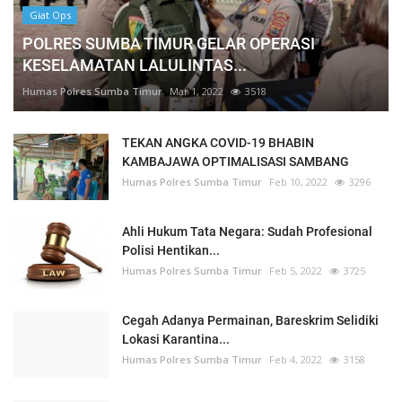
Giat Ops
POLRES SUMBA TIMUR GELAR OPERASI
KESELAMATAN LALULINTAS...
Humas Polres Sumba Timur
Mar 1, 2022
3518
TEKAN ANGKA COVID-19 BHABIN
KAMBAJAWA OPTIMALISASI SAMBANG
Humas Polres Sumba Timur
Feb 10, 2022
3296
Ahli Hukum Tata Negara: Sudah Profesional
Polisi Hentikan...
Humas Polres Sumba Timur
Feb 5, 2022
3725
Cegah Adanya Permainan, Bareskrim Selidiki
Lokasi Karantina...
Humas Polres Sumba Timur
Feb 4, 2022
3158