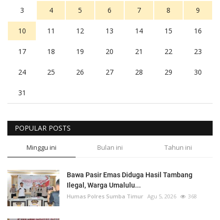
3
4
5
6
7
8
9
10
11
12
13
14
15
16
17
18
19
20
21
22
23
24
25
26
27
28
29
30
31
POPULAR POSTS
Minggu ini
Bulan ini
Tahun ini
Bawa Pasir Emas Diduga Hasil Tambang
Ilegal, Warga Umalulu...
Humas Polres Sumba Timur
Agu 5, 2026
368