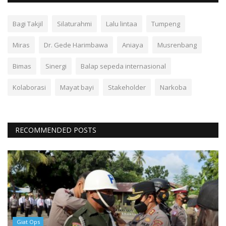
Bagi Takjil
Silaturahmi
Lalu lintaa
Tumpeng
Miras
Dr. Gede Harimbawa
Aniaya
Musrenbang
Bimas
Sinergi
Balap sepeda internasional
Kolaborasi
Mayat bayi
Stakeholder
Narkoba
RECOMMENDED POSTS
Giat Ops