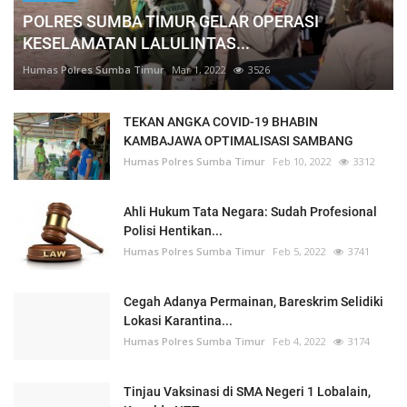
POLRES SUMBA TIMUR GELAR OPERASI
KESELAMATAN LALULINTAS...
Humas Polres Sumba Timur
Mar 1, 2022
3526
TEKAN ANGKA COVID-19 BHABIN
KAMBAJAWA OPTIMALISASI SAMBANG
Humas Polres Sumba Timur
Feb 10, 2022
3312
Ahli Hukum Tata Negara: Sudah Profesional
Polisi Hentikan...
Humas Polres Sumba Timur
Feb 5, 2022
3741
Cegah Adanya Permainan, Bareskrim Selidiki
Lokasi Karantina...
Humas Polres Sumba Timur
Feb 4, 2022
3174
Tinjau Vaksinasi di SMA Negeri 1 Lobalain,