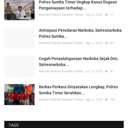
Polres Sumba Timur Ungkap Kasus Dugaan
Penganiayaan terhadap...
Humas Polres Sumba Timur
Agu 6, 2026
211
Antisipasi Peredaran Narkoba, Satresnarkoba
Polres Sumba...
Humas Polres Sumba Timur
Agu 2, 2026
206
Cegah Penyalahgunaan Narkoba Sejak Dini,
Satresnarkoba...
Humas Polres Sumba Timur
Jul 15, 2026
181
Berkas Perkara Dinyatakan Lengkap, Polres
Sumba Timur Serahkan...
Humas Polres Sumba Timur
Agu 6, 2026
136
TAGS