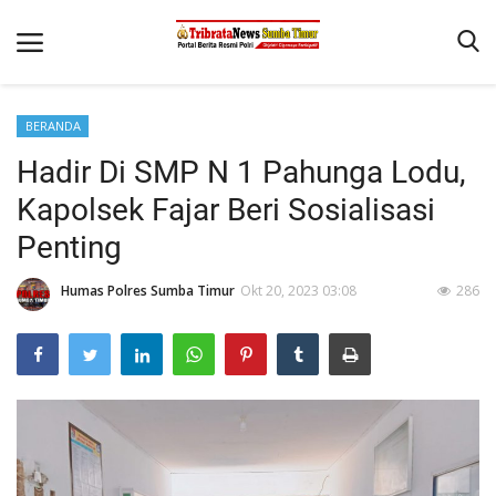
BERANDA
Beranda
Hadir Di SMP N 1 Pahunga Lodu,
Terms & Conditions
Kapolsek Fajar Beri Sosialisasi
Reskrim
Penting
Binkam
Humas Polres Sumba Timur
Okt 20, 2023 03:08
286
Giat Ops
Polisi Kita
Mitra Polisi
Lantas
Jurnal Kamtibmas