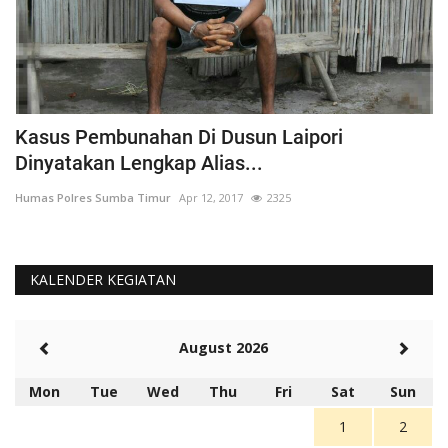
Kasus Pembunahan Di Dusun Laipori
I
Dinyatakan Lengkap Alias...
T
Humas Polres Sumba Timur
Apr 12, 2017
2325
Hu
KALENDER KEGIATAN
August 2026
Mon
Tue
Wed
Thu
Fri
Sat
Sun
1
2