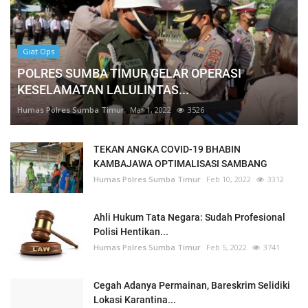
Giat Ops
POLRES SUMBA TIMUR GELAR OPERASI
KESELAMATAN LALULINTAS...
Humas Polres Sumba Timur
Mar 1, 2022
3526
TEKAN ANGKA COVID-19 BHABIN
KAMBAJAWA OPTIMALISASI SAMBANG
Humas Polres Sumba Timur
Feb 10, 2022
3312
Ahli Hukum Tata Negara: Sudah Profesional
Polisi Hentikan...
Humas Polres Sumba Timur
Feb 5, 2022
3741
Cegah Adanya Permainan, Bareskrim Selidiki
Lokasi Karantina...