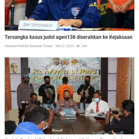
Tersangka kasus judol agen138 diserahkan ke Kejaksaan
Humas Polres Sumba Timur
Mei 2, 2025
744