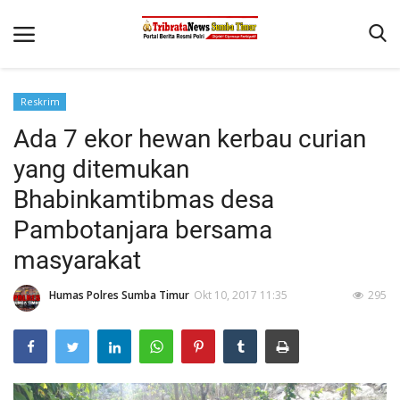
Reskrim
Beranda
Ada 7 ekor hewan kerbau curian
Terms & Conditions
yang ditemukan
Reskrim
Bhabinkamtibmas desa
Pambotanjara bersama
Binkam
masyarakat
Giat Ops
Polisi Kita
Humas Polres Sumba Timur
Okt 10, 2017 11:35
295
Mitra Polisi
Lantas
Jurnal Kamtibmas