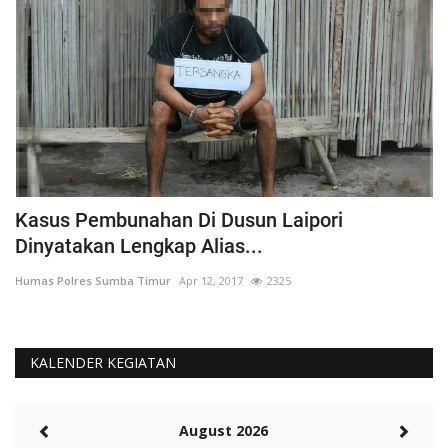
Kasus Pembunahan Di Dusun Laipori
I
Dinyatakan Lengkap Alias...
T
Humas Polres Sumba Timur
Apr 12, 2017
2325
Hu
KALENDER KEGIATAN
August 2026