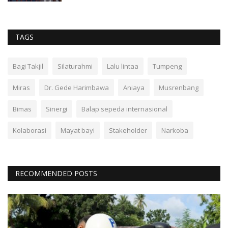
TAGS
Bagi Takjil
Silaturahmi
Lalu lintaa
Tumpeng
Miras
Dr. Gede Harimbawa
Aniaya
Musrenbang
Bimas
Sinergi
Balap sepeda internasional
Kolaborasi
Mayat bayi
Stakeholder
Narkoba
RECOMMENDED POSTS