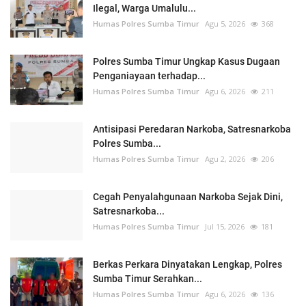
Ilegal, Warga Umalulu...
Humas Polres Sumba Timur
Agu 5, 2026
368
Polres Sumba Timur Ungkap Kasus Dugaan
Penganiayaan terhadap...
Humas Polres Sumba Timur
Agu 6, 2026
211
Antisipasi Peredaran Narkoba, Satresnarkoba
Polres Sumba...
Humas Polres Sumba Timur
Agu 2, 2026
206
Cegah Penyalahgunaan Narkoba Sejak Dini,
Satresnarkoba...
Humas Polres Sumba Timur
Jul 15, 2026
181
Berkas Perkara Dinyatakan Lengkap, Polres
Sumba Timur Serahkan...
Humas Polres Sumba Timur
Agu 6, 2026
136