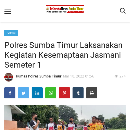
Satwil
Beranda
Polres Sumba Timur Laksanakan
Terms & Conditions
Kegiatan Kesemaptaan Jasmani
Reskrim
Semeter 1
Binkam
Humas Polres Sumba Timur
Mar 18, 2022 01:56
274
Giat Ops
Polisi Kita
Mitra Polisi
Lantas
Jurnal Kamtibmas