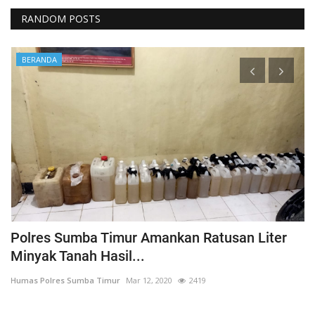
RANDOM POSTS
BERANDA
Polres Sumba Timur Amankan Ratusan Liter
K
Minyak Tanah Hasil...
'
Humas Polres Sumba Timur
Mar 12, 2020
2419
Hu