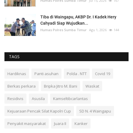
Humas Polres Sumba Timur
Jul 15, 2026
167
Tiba di Waingapu, AKBP Dr. I Kadek Hery
Cahyadi Siap Wujudkan...
Humas Polres Sumba Timur
Agu 1, 2026
144
TAGS
Hardiknas
Panti asuhan
Polda . NTT
Covid 19
Berkas perkara
Bripka Jitro M. Bani
Waskat
Residivis
Asusila
Kamseltibcarlantas
Kejuaraan Pencak Silat Kapolri Cup
SD N. 4 Waingapu
Penyakit masyarakat
Juara II
Kanker