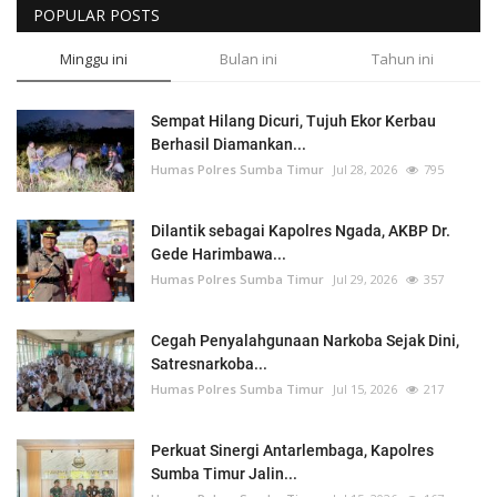
POPULAR POSTS
Minggu ini
Bulan ini
Tahun ini
Sempat Hilang Dicuri, Tujuh Ekor Kerbau
Berhasil Diamankan...
Humas Polres Sumba Timur
Jul 28, 2026
795
Dilantik sebagai Kapolres Ngada, AKBP Dr.
Gede Harimbawa...
Humas Polres Sumba Timur
Jul 29, 2026
357
Cegah Penyalahgunaan Narkoba Sejak Dini,
Satresnarkoba...
Humas Polres Sumba Timur
Jul 15, 2026
217
Perkuat Sinergi Antarlembaga, Kapolres
Sumba Timur Jalin...