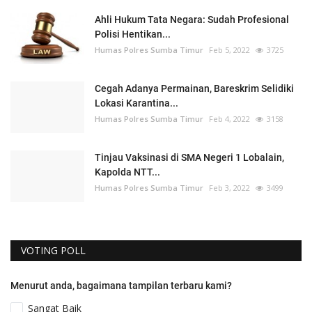
Ahli Hukum Tata Negara: Sudah Profesional
Polisi Hentikan...
Humas Polres Sumba Timur
Feb 5, 2022
3725
Cegah Adanya Permainan, Bareskrim Selidiki
Lokasi Karantina...
Humas Polres Sumba Timur
Feb 4, 2022
3158
Tinjau Vaksinasi di SMA Negeri 1 Lobalain,
Kapolda NTT...
Humas Polres Sumba Timur
Feb 3, 2022
3499
VOTING POLL
Menurut anda, bagaimana tampilan terbaru kami?
Sangat Baik