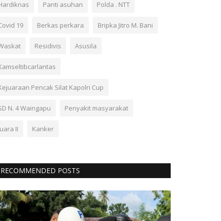
Hardiknas
Panti asuhan
Polda . NTT
Covid 19
Berkas perkara
Bripka Jitro M. Bani
Waskat
Residivis
Asusila
Kamseltibcarlantas
Kejuaraan Pencak Silat Kapolri Cup
SD N. 4 Waingapu
Penyakit masyarakat
Juara II
Kanker
RECOMMENDED POSTS