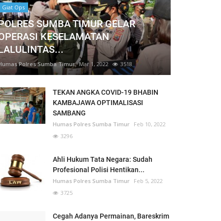
Giat Ops
POLRES SUMBA TIMUR GELAR
OPERASI KESELAMATAN
LALULINTAS...
Humas Polres Sumba Timur
Mar 1, 2022
3518
TEKAN ANGKA COVID-19 BHABIN
KAMBAJAWA OPTIMALISASI
SAMBANG
Humas Polres Sumba Timur
Feb 10, 2022
3296
Ahli Hukum Tata Negara: Sudah
Profesional Polisi Hentikan...
Humas Polres Sumba Timur
Feb 5, 2022
3725
Cegah Adanya Permainan, Bareskrim