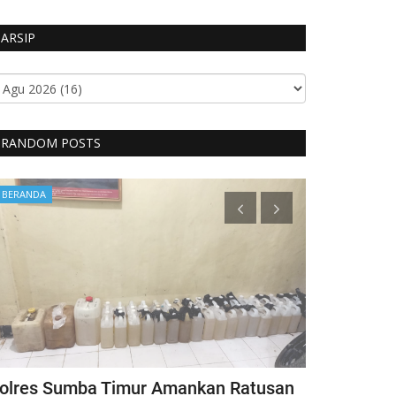
ARSIP
RANDOM POSTS
BERANDA
Headlines
olres Sumba Timur Amankan Ratusan
Kapolri Ber