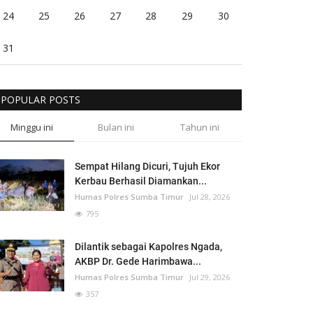
24
25
26
27
28
29
30
31
POPULAR POSTS
Minggu ini
Bulan ini
Tahun ini
Sempat Hilang Dicuri, Tujuh Ekor
Kerbau Berhasil Diamankan...
Humas Polres Sumba Timur
Jul 28, 2026
795
Dilantik sebagai Kapolres Ngada,
AKBP Dr. Gede Harimbawa...
Humas Polres Sumba Timur
Jul 29, 2026
357