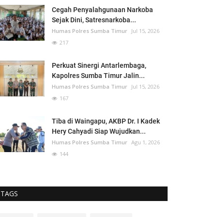
Cegah Penyalahgunaan Narkoba
Sejak Dini, Satresnarkoba...
Humas Polres Sumba Timur
Jul 15, 2026
217
Perkuat Sinergi Antarlembaga,
Kapolres Sumba Timur Jalin...
Humas Polres Sumba Timur
Jul 15, 2026
167
Tiba di Waingapu, AKBP Dr. I Kadek
Hery Cahyadi Siap Wujudkan...
Humas Polres Sumba Timur
Agu 1, 2026
144
TAGS