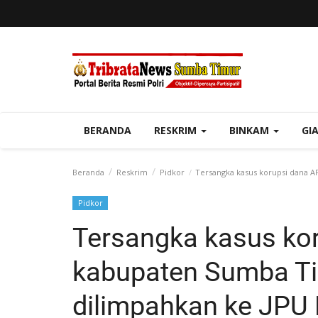
BERANDA
RESKRIM
BINKAM
GI
Beranda
Reskrim
Pidkor
Tersangka kasus korupsi dana A
Pidkor
Tersangka kasus ko
kabupaten Sumba Ti
dilimpahkan ke JPU 