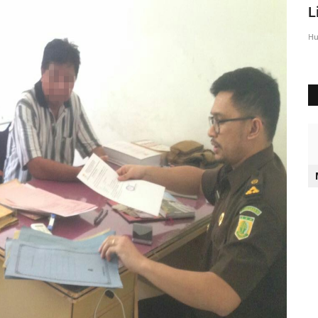
Sumba Timur Beri Arahan...
L
Humas Polres Sumba Timur
Agu 23, 2016
2028
Hu