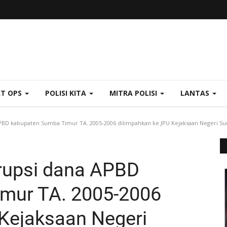
AT OPS
POLISI KITA
MITRA POLISI
LANTAS
PBD kabupaten Sumba Timur TA. 2005-2006 dilimpahkan ke JPU Kejaksaan Negeri S
rupsi dana APBD
mur TA. 2005-2006
Kejaksaan Negeri