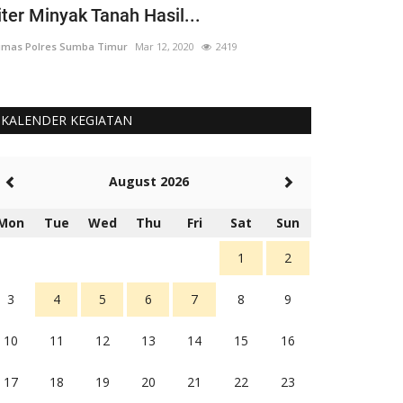
iter Minyak Tanah Hasil...
yang 'Berput
mas Polres Sumba Timur
Mar 12, 2020
2419
Humas Polres Su
KALENDER KEGIATAN
August 2026
Mon
Tue
Wed
Thu
Fri
Sat
Sun
1
2
3
4
5
6
7
8
9
10
11
12
13
14
15
16
17
18
19
20
21
22
23