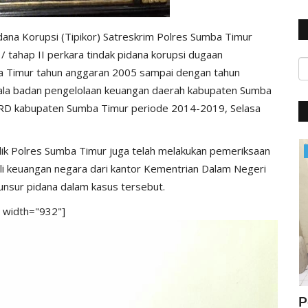
dana Korupsi (Tipikor) Satreskrim Polres Sumba Timur
 tahap II perkara tindak pidana korupsi dugaan
 Timur tahun anggaran 2005 sampai dengan tahun
la badan pengelolaan keuangan daerah kabupaten Sumba
PRD kabupaten Sumba Timur periode 2014-2019, Selasa
dik Polres Sumba Timur juga telah melakukan pemeriksaan
Polisi Kita
hli keuangan negara dari kantor Kementrian Dalam Negeri
unsur pidana dalam kasus tersebut.
" width="932"]
ung
Jelang Hut Polwan Ke 68, Kapolres
P