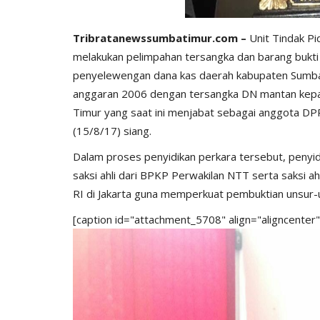
Tribratanewssumbatimur.com –
Unit Tindak Pi
melakukan pelimpahan tersangka dan barang bukti /
penyelewengan dana kas daerah kabupaten Sumba
anggaran 2006 dengan tersangka DN mantan kepa
Timur yang saat ini menjabat sebagai anggota D
(15/8/17) siang.
Dalam proses penyidikan perkara tersebut, penyi
BERANDA
saksi ahli dari BPKP Perwakilan NTT serta saksi a
RI di Jakarta guna memperkuat pembuktian unsur-
[caption id="attachment_5708" align="aligncenter
bu Personel
Polres Sumba Timur Terus Duk