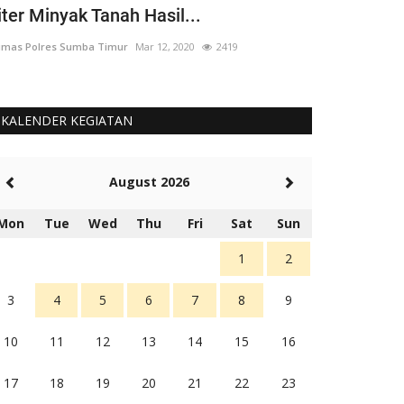
iter Minyak Tanah Hasil...
yang 'Berput
mas Polres Sumba Timur
Mar 12, 2020
2419
Humas Polres Su
KALENDER KEGIATAN
August 2026
Mon
Tue
Wed
Thu
Fri
Sat
Sun
1
2
3
4
5
6
7
8
9
10
11
12
13
14
15
16
17
18
19
20
21
22
23