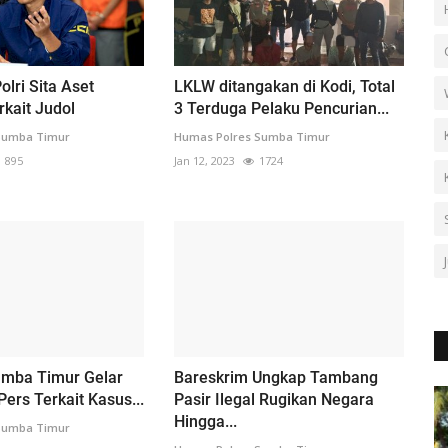
olri Sita Aset
LKLW ditangakan di Kodi, Total
rkait Judol
3 Terduga Pelaku Pencurian...
Sumba Timur
Humas Polres Sumba Timur
895
Jan 12, 2023
1724
umba Timur Gelar
Bareskrim Ungkap Tambang
Pers Terkait Kasus...
Pasir Ilegal Rugikan Negara
Hingga...
Sumba Timur