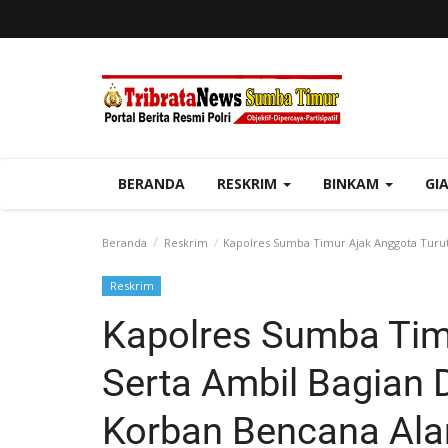
BERANDA
RESKRIM
BINKAM
GI
Beranda
Reskrim
Kapolres Sumba Timur Ajak Anggota Turu
Reskrim
Kapolres Sumba Tim
Serta Ambil Bagian
Korban Bencana Ala