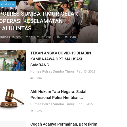
Giat Ops
POLRES SUMBA TIMUR GELAR
OPERASI KESELAMATAN
LALULINTAS...
Humas Polres Sumba Timur
Mar 1, 2022
3518
TEKAN ANGKA COVID-19 BHABIN
KAMBAJAWA OPTIMALISASI
SAMBANG
Humas Polres Sumba Timur
Feb 10, 2022
3296
Ahli Hukum Tata Negara: Sudah
Profesional Polisi Hentikan...
Humas Polres Sumba Timur
Feb 5, 2022
3725
Cegah Adanya Permainan, Bareskrim