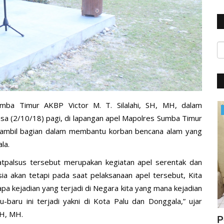
mba Timur AKBP Victor M. T. Silalahi, SH, MH, dalam
Polisi Kita
asa (2/10/18) pagi, di lapangan apel Mapolres Sumba Timur
ambil bagian dalam membantu korban bencana alam yang
la.
atpalsus tersebut merupakan kegiatan apel serentak dan
sia akan tetapi pada saat pelaksanaan apel tersebut, Kita
a kejadian yang terjadi di Negara kita yang mana kejadian
aru ini terjadi yakni di Kota Palu dan Donggala,” ujar
SH, MH.
ung
Jelang Hut Polwan Ke 68, Kapolres
P