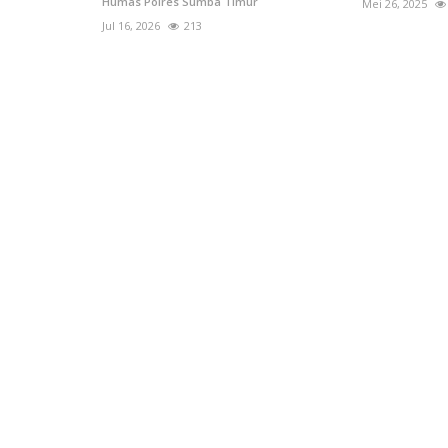
Humas Polres Sumba Timur
Mei 26, 2025
Jul 16, 2026
213