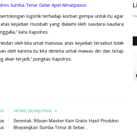
Sumba Timur Beri Arahan...
L
Polres Sumba Timur Gelar Apel Almatpasus
 pertolongan logistik terhadap korban gempa untuk itu agar
Humas Polres Sumba Timur
Agu 23, 2016
2028
Hu
tas kejadian musibah yang dialami oleh saudara-saudara
ggalla,” kata Kapolres.
hindari oleh kita umat manusia, atas kejadian tersebut tidak
n oleh karena itu kita diminta untuk mawas diri dan tetap
 akan terjadi,” pungkas Kapolres.
YA
ARTIKEL SELANJUTNYA
ba
Serentak, Ribuan Masker Kain Gratis Hasil Produksi
us
Bhayangkari Sumba Timur di Sebar...