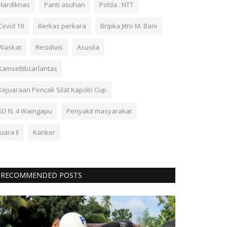
Hardiknas
Panti asuhan
Polda . NTT
Covid 19
Berkas perkara
Bripka Jitro M. Bani
Waskat
Residivis
Asusila
Kamseltibcarlantas
Kejuaraan Pencak Silat Kapolri Cup
SD N. 4 Waingapu
Penyakit masyarakat
Juara II
Kanker
RECOMMENDED POSTS