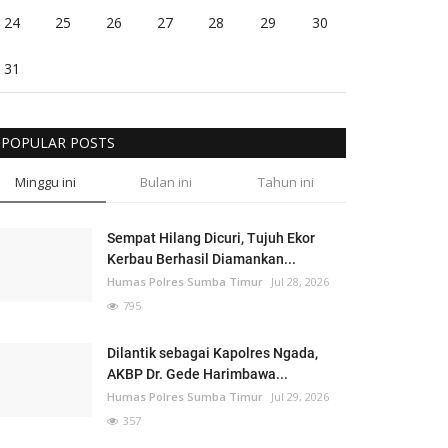
24
25
26
27
28
29
30
31
POPULAR POSTS
Minggu ini
Bulan ini
Tahun ini
Sempat Hilang Dicuri, Tujuh Ekor
Kerbau Berhasil Diamankan...
Humas Polres Sumba Timur
Jul 28, 2026
795
Dilantik sebagai Kapolres Ngada,
AKBP Dr. Gede Harimbawa...
Humas Polres Sumba Timur
Jul 29, 2026
357