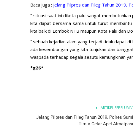
ay...
Ketahanan Pangan Melalui...
Baca Juga :
Jelang Pilpres dan Pileg Tahun 2019, 
“ situasi saat ini dikota palu sangat membutuhkan
, 2025
527
Humas Polres Sumba Timur
Jan 16, 2025
793
kita dapat bersama-sama untuk turut membantu a
kita baik di Lombok NTB maupun Kota Palu dan Don
“ sebuah kejadian alam yang terjadi tidak dapat di 
ada kesembongan yang kita tunjukan dan banggaka
waspada terhadap segala sesutu kemungkinan yang
*g26*
ARTIKEL SEBELUMN
Jelang Pilpres dan Pileg Tahun 2019, Polres Sum
Timur Gelar Apel Almatpas