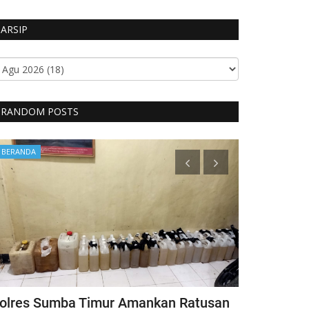
ARSIP
RANDOM POSTS
BERANDA
Headlines
olres Sumba Timur Amankan Ratusan
Kapolri Ber