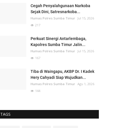
Cegah Penyalahgunaan Narkoba
Sejak Dini, Satresnarkoba...
Humas Polres Sumba Timur
Jul 15, 2026
217
Perkuat Sinergi Antarlembaga,
Kapolres Sumba Timur Jalin...
Humas Polres Sumba Timur
Jul 15, 2026
167
Tiba di Waingapu, AKBP Dr. I Kadek
Hery Cahyadi Siap Wujudkan...
Humas Polres Sumba Timur
Agu 1, 2026
144
TAGS