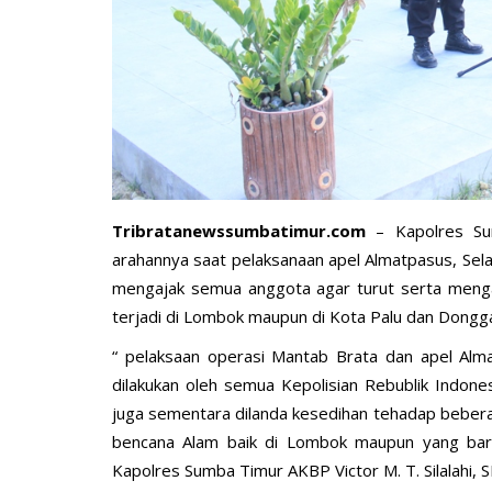
Tribratanewssumbatimur.com
– Kapolres Su
BERANDA
arahannya saat pelaksanaan apel Almatpasus, Sel
mengajak semua anggota agar turut serta meng
terjadi di Lombok maupun di Kota Palu dan Dongga
“ pelaksaan operasi Mantab Brata dan apel Alm
dilakukan oleh semua Kepolisian Rebublik Indone
juga sementara dilanda kesedihan tehadap beberap
bencana Alam baik di Lombok maupun yang baru-b
Kapolres Sumba Timur AKBP Victor M. T. Silalahi, 
bu Personel
Polres Sumba Timur Terus Duk